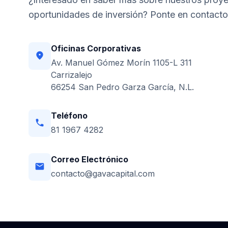
oportunidades de inversión? Ponte en contacto
Oficinas Corporativas
location_on
Av. Manuel Gómez Morín 1105-L 311
Carrizalejo
66254 San Pedro Garza García, N.L.
Teléfono
phone
81 1967 4282
Correo Electrónico
email
contacto@gavacapital.com