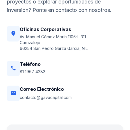
proyectos o explorar oportunidades de
inversión? Ponte en contacto con nosotros.
Oficinas Corporativas
location_on
Av. Manuel Gómez Morín 1105-L 311
Carrizalejo
66254 San Pedro Garza García, N.L.
Teléfono
phone
81 1967 4282
Correo Electrónico
email
contacto@gavacapital.com