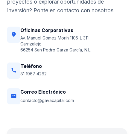
proyectos o explorar oportunidades de
inversión? Ponte en contacto con nosotros.
Oficinas Corporativas
location_on
Av. Manuel Gómez Morín 1105-L 311
Carrizalejo
66254 San Pedro Garza García, N.L.
Teléfono
phone
81 1967 4282
Correo Electrónico
email
contacto@gavacapital.com