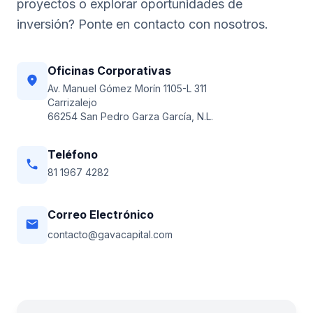
proyectos o explorar oportunidades de
inversión? Ponte en contacto con nosotros.
Oficinas Corporativas
location_on
Av. Manuel Gómez Morín 1105-L 311
Carrizalejo
66254 San Pedro Garza García, N.L.
Teléfono
phone
81 1967 4282
Correo Electrónico
email
contacto@gavacapital.com