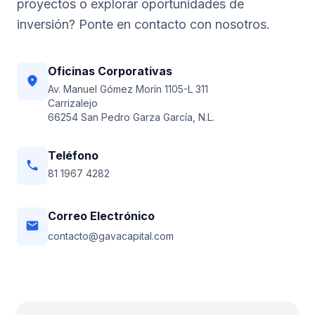
proyectos o explorar oportunidades de
inversión? Ponte en contacto con nosotros.
Oficinas Corporativas
location_on
Av. Manuel Gómez Morín 1105-L 311
Carrizalejo
66254 San Pedro Garza García, N.L.
Teléfono
phone
81 1967 4282
Correo Electrónico
email
contacto@gavacapital.com