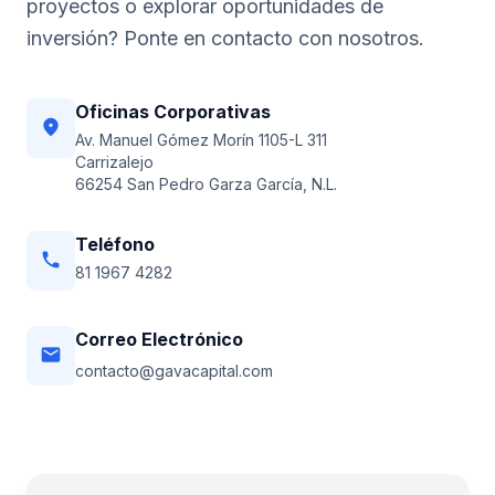
proyectos o explorar oportunidades de
inversión? Ponte en contacto con nosotros.
Oficinas Corporativas
location_on
Av. Manuel Gómez Morín 1105-L 311
Carrizalejo
66254 San Pedro Garza García, N.L.
Teléfono
phone
81 1967 4282
Correo Electrónico
email
contacto@gavacapital.com