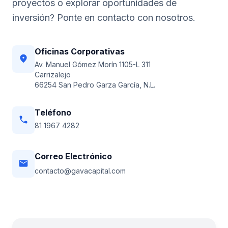
proyectos o explorar oportunidades de
inversión? Ponte en contacto con nosotros.
Oficinas Corporativas
location_on
Av. Manuel Gómez Morín 1105-L 311
Carrizalejo
66254 San Pedro Garza García, N.L.
Teléfono
phone
81 1967 4282
Correo Electrónico
email
contacto@gavacapital.com