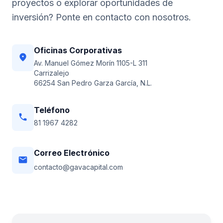
proyectos o explorar oportunidades de
inversión? Ponte en contacto con nosotros.
Oficinas Corporativas
location_on
Av. Manuel Gómez Morín 1105-L 311
Carrizalejo
66254 San Pedro Garza García, N.L.
Teléfono
phone
81 1967 4282
Correo Electrónico
email
contacto@gavacapital.com