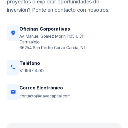
proyectos o explorar oportunidades de
inversión? Ponte en contacto con nosotros.
Oficinas Corporativas
location_on
Av. Manuel Gómez Morín 1105-L 311
Carrizalejo
66254 San Pedro Garza García, N.L.
Teléfono
phone
81 1967 4282
Correo Electrónico
email
contacto@gavacapital.com