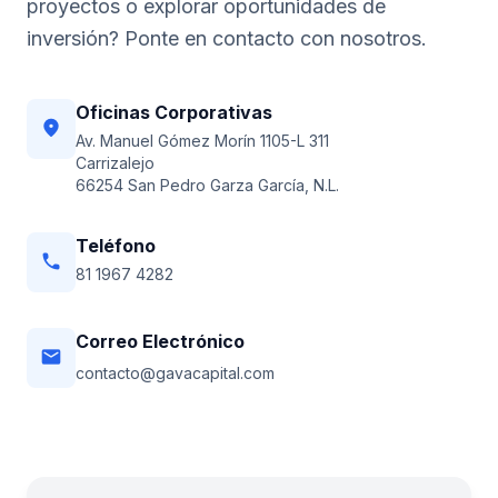
proyectos o explorar oportunidades de
inversión? Ponte en contacto con nosotros.
Oficinas Corporativas
location_on
Av. Manuel Gómez Morín 1105-L 311
Carrizalejo
66254 San Pedro Garza García, N.L.
Teléfono
phone
81 1967 4282
Correo Electrónico
email
contacto@gavacapital.com