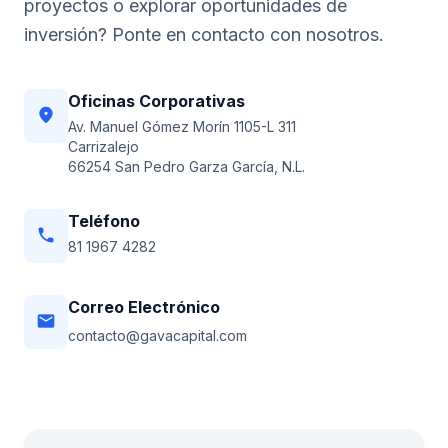
proyectos o explorar oportunidades de
inversión? Ponte en contacto con nosotros.
Oficinas Corporativas
location_on
Av. Manuel Gómez Morín 1105-L 311
Carrizalejo
66254 San Pedro Garza García, N.L.
Teléfono
phone
81 1967 4282
Correo Electrónico
email
contacto@gavacapital.com