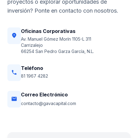
proyectos o explorar oportunidades de
inversión? Ponte en contacto con nosotros.
Oficinas Corporativas
location_on
Av. Manuel Gómez Morín 1105-L 311
Carrizalejo
66254 San Pedro Garza García, N.L.
Teléfono
phone
81 1967 4282
Correo Electrónico
email
contacto@gavacapital.com