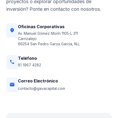
proyectos o explorar oportunidades de
inversión? Ponte en contacto con nosotros.
Oficinas Corporativas
location_on
Av. Manuel Gómez Morín 1105-L 311
Carrizalejo
66254 San Pedro Garza García, N.L.
Teléfono
phone
81 1967 4282
Correo Electrónico
email
contacto@gavacapital.com