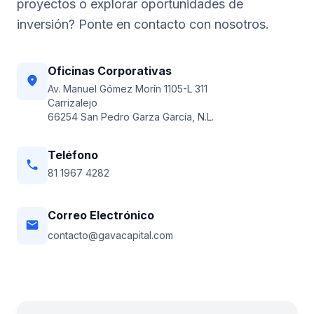
proyectos o explorar oportunidades de
inversión? Ponte en contacto con nosotros.
Oficinas Corporativas
location_on
Av. Manuel Gómez Morín 1105-L 311
Carrizalejo
66254 San Pedro Garza García, N.L.
Teléfono
phone
81 1967 4282
Correo Electrónico
email
contacto@gavacapital.com