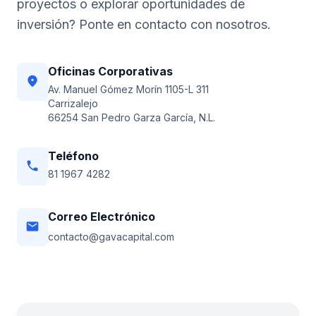
proyectos o explorar oportunidades de
inversión? Ponte en contacto con nosotros.
Oficinas Corporativas
location_on
Av. Manuel Gómez Morín 1105-L 311
Carrizalejo
66254 San Pedro Garza García, N.L.
Teléfono
phone
81 1967 4282
Correo Electrónico
email
contacto@gavacapital.com