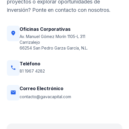
proyectos o explorar oportunidades de
inversión? Ponte en contacto con nosotros.
Oficinas Corporativas
location_on
Av. Manuel Gómez Morín 1105-L 311
Carrizalejo
66254 San Pedro Garza García, N.L.
Teléfono
phone
81 1967 4282
Correo Electrónico
email
contacto@gavacapital.com