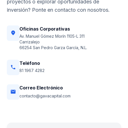
proyectos o explorar oportunidades de
inversión? Ponte en contacto con nosotros.
Oficinas Corporativas
location_on
Av. Manuel Gómez Morín 1105-L 311
Carrizalejo
66254 San Pedro Garza García, N.L.
Teléfono
phone
81 1967 4282
Correo Electrónico
email
contacto@gavacapital.com