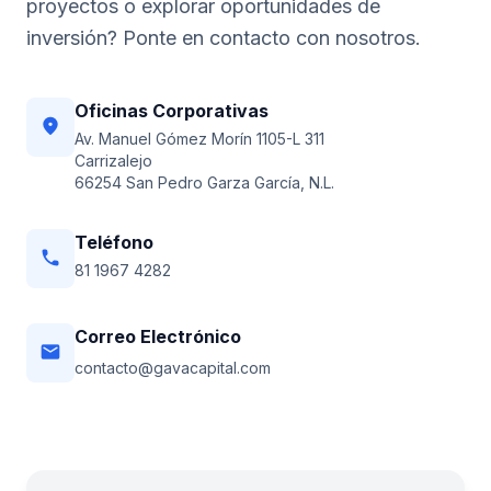
proyectos o explorar oportunidades de
inversión? Ponte en contacto con nosotros.
Oficinas Corporativas
location_on
Av. Manuel Gómez Morín 1105-L 311
Carrizalejo
66254 San Pedro Garza García, N.L.
Teléfono
phone
81 1967 4282
Correo Electrónico
email
contacto@gavacapital.com