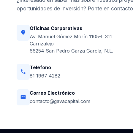
oportunidades de inversión? Ponte en contacto
Oficinas Corporativas
location_on
Av. Manuel Gómez Morín 1105-L 311
Carrizalejo
66254 San Pedro Garza García, N.L.
Teléfono
phone
81 1967 4282
Correo Electrónico
email
contacto@gavacapital.com