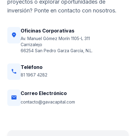
proyectos o explorar oportunidades de
inversión? Ponte en contacto con nosotros.
Oficinas Corporativas
location_on
Av. Manuel Gómez Morín 1105-L 311
Carrizalejo
66254 San Pedro Garza García, N.L.
Teléfono
phone
81 1967 4282
Correo Electrónico
email
contacto@gavacapital.com