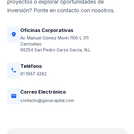
proyectos o explorar oportunidades de
inversión? Ponte en contacto con nosotros.
Oficinas Corporativas
location_on
Av. Manuel Gómez Morín 1105-L 311
Carrizalejo
66254 San Pedro Garza García, N.L.
Teléfono
phone
81 1967 4282
Correo Electrónico
email
contacto@gavacapital.com