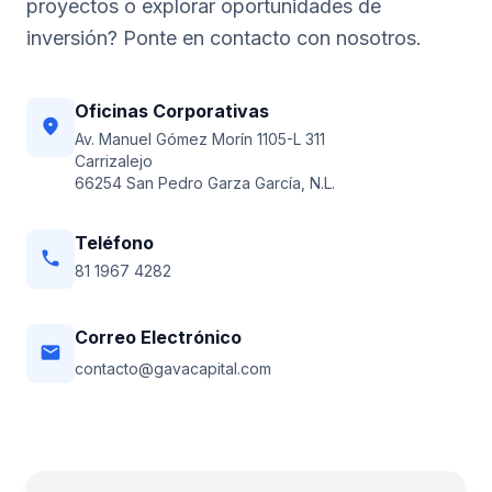
proyectos o explorar oportunidades de
inversión? Ponte en contacto con nosotros.
Oficinas Corporativas
location_on
Av. Manuel Gómez Morín 1105-L 311
Carrizalejo
66254 San Pedro Garza García, N.L.
Teléfono
phone
81 1967 4282
Correo Electrónico
email
contacto@gavacapital.com